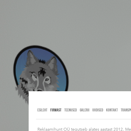
Reklaamihu
ESILEHT
FIRMAST
TEENUSED
GALERII
UUDISED
KONTAKT
TRANSP
Reklaamihunt OÜ tegutseb alates aastast 2012. Mei