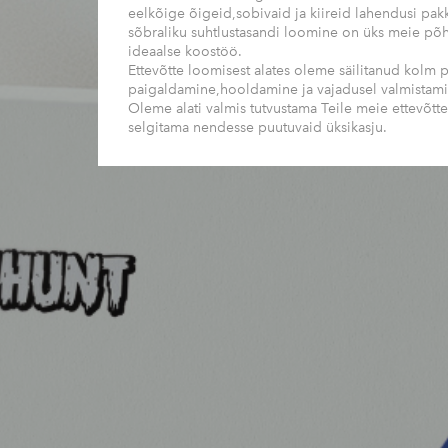
eelkõige õigeid,sobivaid ja kiireid lahendusi
pakk
sõbraliku suhtlustasandi loomine on üks meie põhi
ideaalse koostöö.
Ettevõtte loomisest alates oleme säilitanud kolm p
paigaldamine,hooldamine ja vajadusel valmistami
Oleme alati valmis tutvustama Teile meie ettevõtt
selgitama nendesse puutuvaid üksikasju.